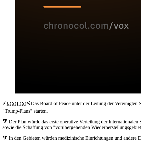
⚡️🇺🇸🇵🇸🚨Das Board of Peace unter der Leitung der Vereinigten St
"Trump-Plans" starten.
🔻 Der Plan würde das erste operative Verteilung der Internationale
sowie die Schaffung von "vorübergehenden Wiederherstellungsgebiete
🔻 In den Gebieten würden medizinische Einrichtungen und andere Die