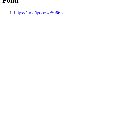
Fonti
https://t.me/tponow/59663