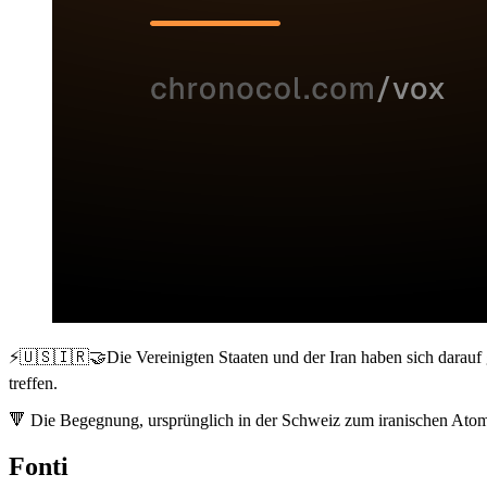
⚡️🇺🇸🇮🇷🤝Die Vereinigten Staaten und der Iran haben sich darauf 
treffen.
🔻 Die Begegnung, ursprünglich in der Schweiz zum iranischen Atomp
Fonti