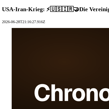
USA-Iran-Krieg: ⚡️🇺🇸🇮🇷🤝Die Vereinigt
2026-06-28T21:16:27.916Z