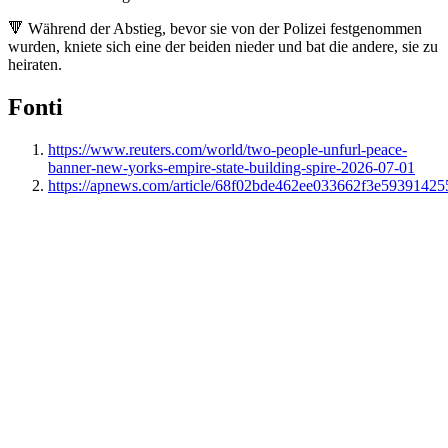
🔻 Während der Abstieg, bevor sie von der Polizei festgenommen
wurden, kniete sich eine der beiden nieder und bat die andere, sie zu
heiraten.
Fonti
https://www.reuters.com/world/two-people-unfurl-peace-
banner-new-yorks-empire-state-building-spire-2026-07-01
https://apnews.com/article/68f02bde462ee033662f3e59391425