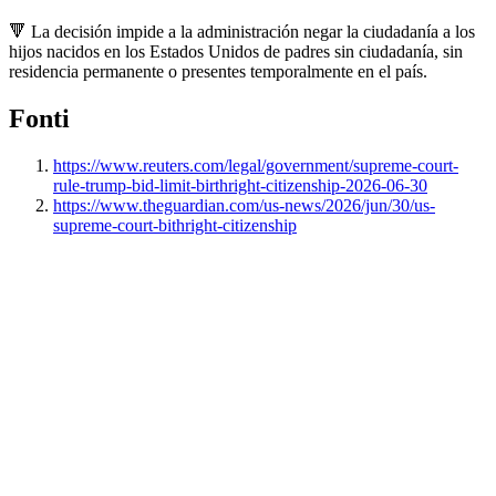
🔻 La decisión impide a la administración negar la ciudadanía a los
hijos nacidos en los Estados Unidos de padres sin ciudadanía, sin
residencia permanente o presentes temporalmente en el país.
Fonti
https://www.reuters.com/legal/government/supreme-court-
rule-trump-bid-limit-birthright-citizenship-2026-06-30
https://www.theguardian.com/us-news/2026/jun/30/us-
supreme-court-bithright-citizenship