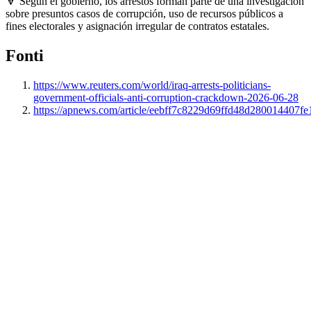
🔻 Según el gobierno, los arrestos forman parte de una investigación
sobre presuntos casos de corrupción, uso de recursos públicos a
fines electorales y asignación irregular de contratos estatales.
Fonti
https://www.reuters.com/world/iraq-arrests-politicians-
government-officials-anti-corruption-crackdown-2026-06-28
https://apnews.com/article/eebff7c8229d69ffd48d280014407fe