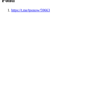
Fonti
https://t.me/tponow/59663