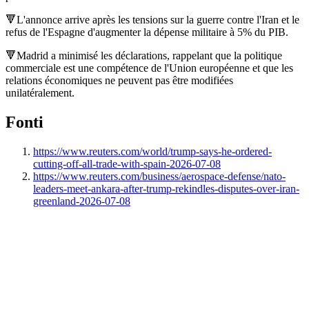
🔻L'annonce arrive après les tensions sur la guerre contre l'Iran et le
refus de l'Espagne d'augmenter la dépense militaire à 5% du PIB.
🔻Madrid a minimisé les déclarations, rappelant que la politique
commerciale est une compétence de l'Union européenne et que les
relations économiques ne peuvent pas être modifiées
unilatéralement.
Fonti
https://www.reuters.com/world/trump-says-he-ordered-
cutting-off-all-trade-with-spain-2026-07-08
https://www.reuters.com/business/aerospace-defense/nato-
leaders-meet-ankara-after-trump-rekindles-disputes-over-iran-
greenland-2026-07-08