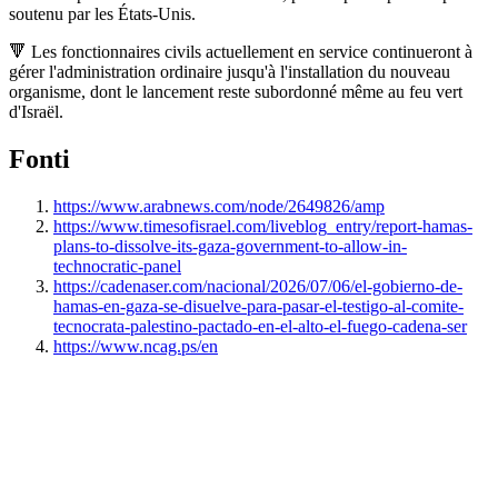
soutenu par les États-Unis.
🔻 Les fonctionnaires civils actuellement en service continueront à
gérer l'administration ordinaire jusqu'à l'installation du nouveau
organisme, dont le lancement reste subordonné même au feu vert
d'Israël.
Fonti
https://www.arabnews.com/node/2649826/amp
https://www.timesofisrael.com/liveblog_entry/report-hamas-
plans-to-dissolve-its-gaza-government-to-allow-in-
technocratic-panel
https://cadenaser.com/nacional/2026/07/06/el-gobierno-de-
hamas-en-gaza-se-disuelve-para-pasar-el-testigo-al-comite-
tecnocrata-palestino-pactado-en-el-alto-el-fuego-cadena-ser
https://www.ncag.ps/en