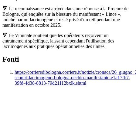
🔻 La reconnaissance est arrivée dans une réponse à la Procure de
Bologne, qui enquête sur la blessure du manifestant « Lince »,
touché par un lacrimogène et resté privé d'un œil pendant une
manifestation en octobre 2025.
🔻 Le Viminale soutient que les opérateurs reçoivent un
entraînement spécifique, laissant cependant l'utilisation des
lacrimogènes aux pratiques opérationnelles des unités.
Fonti
https://corrieredibologna.corriere.it/notizie/cronaca/26_giugno_
scontri-lacrimogeno-bologna-occhio-manifestante-e1a17fb7-
39fd-4d38-8813-79d21112bxlk.shtml