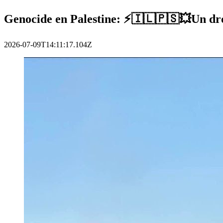
Genocide en Palestine: ⚡️🇮🇱🇵🇸💥Un drone
2026-07-09T14:11:17.104Z