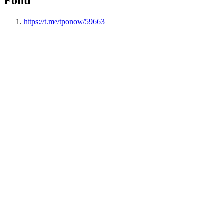
Fonti
https://t.me/tponow/59663