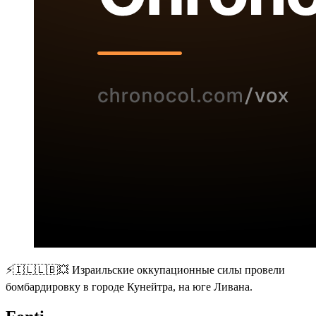
⚡️🇮🇱🇱🇧💥 Израильские оккупационные силы провели
бомбардировку в городе Кунейтра, на юге Ливана.