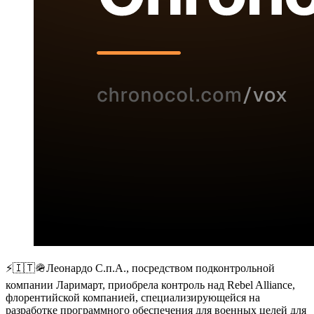
⚡️🇮🇹🪖Леонардо С.п.А., посредством подконтрольной
компании Ларимарт, приобрела контроль над Rebel Alliance,
флорентийской компанией, специализирующейся на
разработке программного обеспечения для военных целей для