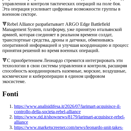
управления и контроля тактических операций на поле боя.
Эта операция усиливает цифровые возможности группы в
военном секторе.
🔻Rebel Alliance разрабатывает ARGO Edge Battlefield
Management System, платформу, уже принятую итальянской
армией, которая соединяет в реальном времени солдат,
транспортные средства, дроны и датчики, обмениваясь
оперативной информацией и улучшая координацию и процесс
принятия решений во время военных операций.
🔻С приобретением Леонардо стремится интегрировать эти
технологии в свои системы управления и контроля, расширяя
способность координировать наземные, морские, воздушные,
космические и кибероперации в едином цифровом
экосистеме.
Fonti
https://www.analisidifesa.it/2026/07/larimart-acquisisce-il-
controllo-della-societa-rebel-alliance
https://www.rid.it/shownews/8179/larimart-acquisisce-rebel-
alliance
https://www.marketscreener.com/news/leonardo-unit-takes-