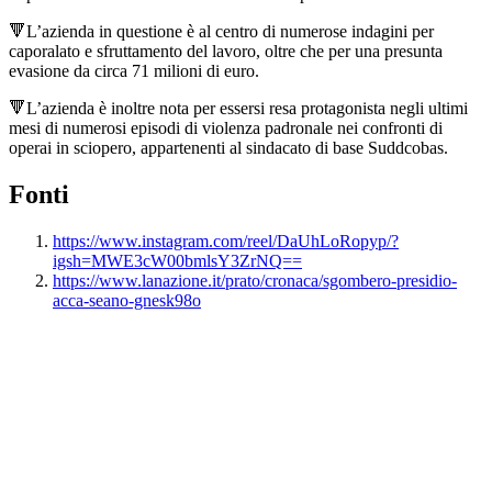
🔻L’azienda in questione è al centro di numerose indagini per
caporalato e sfruttamento del lavoro, oltre che per una presunta
evasione da circa 71 milioni di euro.
🔻L’azienda è inoltre nota per essersi resa protagonista negli ultimi
mesi di numerosi episodi di violenza padronale nei confronti di
operai in sciopero, appartenenti al sindacato di base Suddcobas.
Fonti
https://www.instagram.com/reel/DaUhLoRopyp/?
igsh=MWE3cW00bmlsY3ZrNQ==
https://www.lanazione.it/prato/cronaca/sgombero-presidio-
acca-seano-gnesk98o