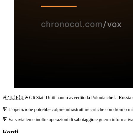
⚡️🇵🇱🇷🇺🚨Gli Stati Uniti hanno avvertito la Polonia che la Russia 
🔻 L’operazione potrebbe colpire infrastrutture critiche con droni o miss
🔻 Varsavia teme inoltre operazioni di sabotaggio e guerra informativa,
Fonti