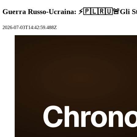
Guerra Russo-Ucraina: ⚡️🇵🇱🇷🇺🚨Gli Stat
2026-07-03T14:42:59.488Z