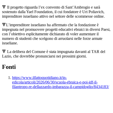
🔻 Il progetto riguarda l’ex convento di Sant’Ambrogio e sarà
sostenuto dalla Yael Foundation, il cui fondatore è Uri Poliavich,
imprenditore israeliano attivo nel settore delle scommesse online.
🔻L’imprenditore israeliano ha affermato che la fondazione è
impegnata nel promuovere progetti educativi ebraici in diversi Paesi,
con l’obiettivo esplicitamente dichiarato di voler aumentare il
numero di studenti che scelgono di arruolarsi nelle forze armate
israeliane.
🔻 La delibera del Comune è stata impugnata davanti al TAR del
Lazio, che dovrebbe pronunciarsi nei prossimi giorni.
Fonti
https://www.ilfattoquotidiano.it/in-
edicola/articoli/2026/06/30/scuola-ebraica-e-poi-idf-il-
filantropo-re-dellazzardo-imbarazza-il-campidoglio/8434183/