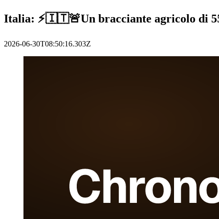
Italia: ⚡️🇮🇹🚨Un bracciante agricolo di 
2026-06-30T08:50:16.303Z